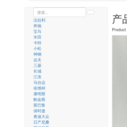
产
法拉利
奔驰
Product
宝马
丰田
卡特
小松
神钢
达夫
三菱
长城
江淮
马自达
依维柯
康明斯
帕金斯
斯巴鲁
保时捷
奥迪大众
日产尼桑