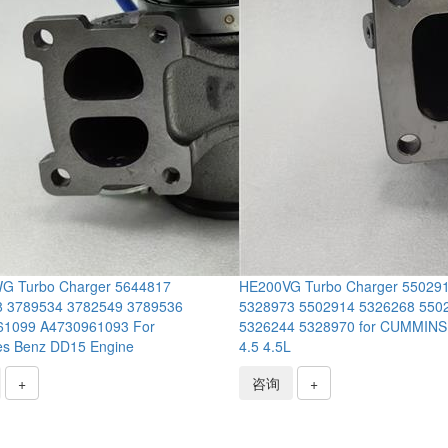
G Turbo Charger 5644817
HE200VG Turbo Charger 55029
 3789534 3782549 3789536
5328973 5502914 5326268 550
61099 A4730961093 For
5326244 5328970 for CUMMIN
s Benz DD15 Engine
4.5 4.5L
+
咨询
+