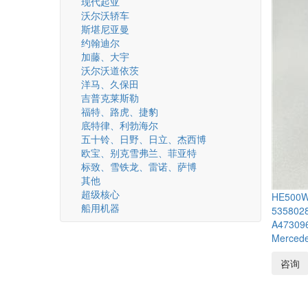
现代起亚
沃尔沃轿车
斯堪尼亚曼
约翰迪尔
加藤、大宇
沃尔沃道依茨
洋马、久保田
吉普克莱斯勒
福特、路虎、捷豹
底特律、利勃海尔
五十铃、日野、日立、杰西博
欧宝、别克雪弗兰、菲亚特
标致、雪铁龙、雷诺、萨博
其他
超级核心
HE500W
船用机器
5358028
A47309
Mercede
咨询