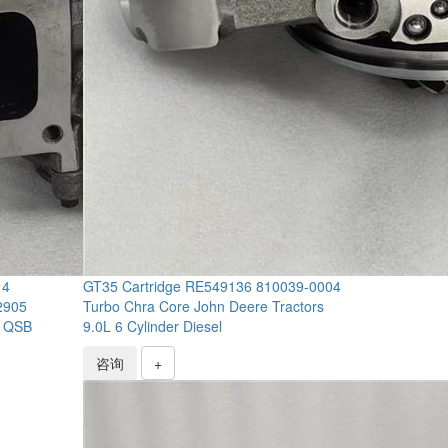
14
GT35 Cartridge RE549136 810039-0004
2905
Turbo Chra Core John Deere Tractors
S QSB
9.0L 6 Cylinder Diesel
咨询
+