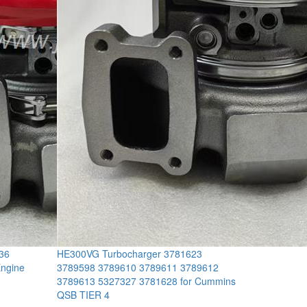
36
HE300VG Turbocharger 3781623
ngine
3789598 3789610 3789611 3789612
3789613 5327327 3781628 for Cummins
QSB TIER 4