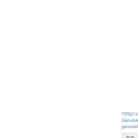
TPS57-F
Genuine
generati
咨询