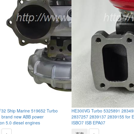
32 Ship Marine 519652 Turbo
HE300VG Turbo 5325891 28349
 brand new ABB power
2837257 2839137 2839155 for E
on 5.0 diesel engines
ISBO7 ISB EPA07
+
咨询
+