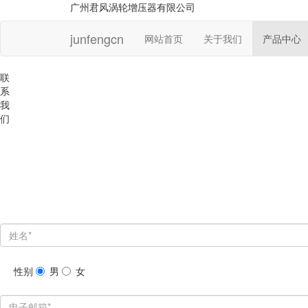
广州君风涡轮增压器有限公司
junfengcn
网站首页
关于我们
产品中心
联
系
我
们
性别
男
女