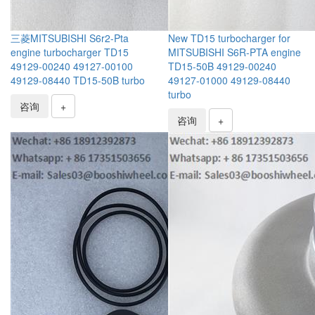
三菱MITSUBISHI S6r2-Pta
New TD15 turbocharger for
engine turbocharger TD15
MITSUBISHI S6R-PTA engine
49129-00240 49127-00100
TD15-50B 49129-00240
49129-08440 TD15-50B turbo
49127-01000 49129-08440
turbo
咨询
+
咨询
+