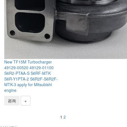
New TF15M Turbocharger
49129-00520 49129-01100
S6R2-PTAA-S S6RF-MTK
S6R-Y1PTA-2 S6R2F-S6R2F-
MTK-3 apply for Mitsubishi
engine
咨询
+
1
2