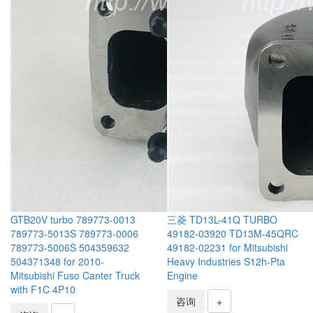
GTB20V turbo 789773-0013
三菱 TD13L-41Q TURBO
789773-5013S 789773-0006
49182-03920 TD13M-45QRC
789773-5006S 504359632
49182-02231 for Mitsubishi
504371348 for 2010-
Heavy Industries S12h-Pta
Mitsubishi Fuso Canter Truck
Engine
with F1C 4P10
咨询
+