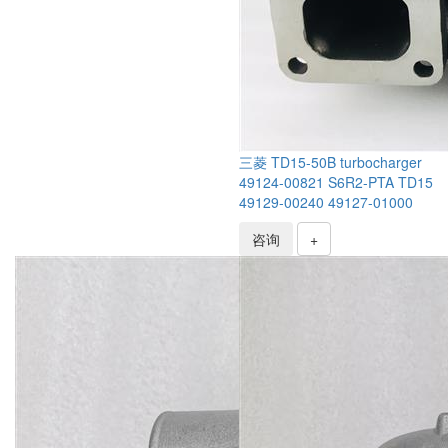
三菱 TD15-50B turbocharger
49124-00821 S6R2-PTA TD15
49129-00240 49127-01000
咨询
+