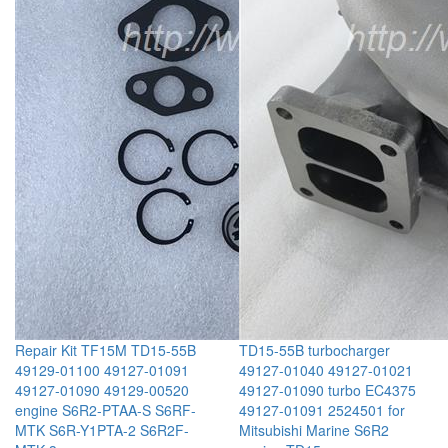
Repair Kit TF15M TD15-55B
TD15-55B turbocharger
49129-01100 49127-01091
49127-01040 49127-01021
49127-01090 49129-00520
49127-01090 turbo EC4375
engine S6R2-PTAA-S S6RF-
49127-01091 2524501 for
MTK S6R-Y1PTA-2 S6R2F-
Mitsubishi Marine S6R2