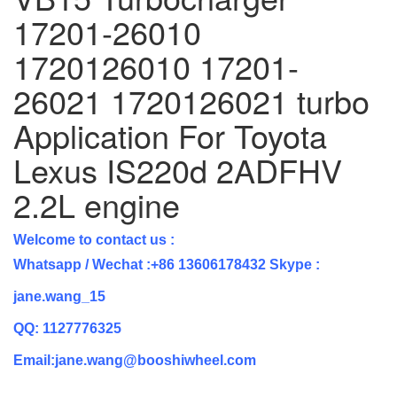
17201-26010
1720126010 17201-
26021 1720126021 turbo
Application For Toyota
Lexus IS220d 2ADFHV
2.2L engine
Welcome to contact us :
Whatsapp / Wechat :+86 13606178432
Skype
:
jane.wang_15
QQ: 1127776325
Email:jane.wang@booshiwheel.com