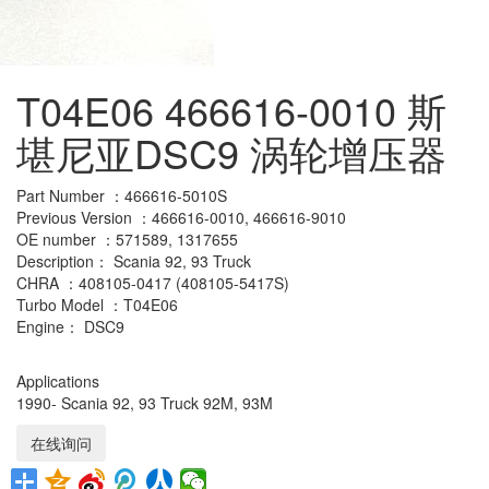
T04E06 466616-0010 斯
堪尼亚DSC9 涡轮增压器
Part Number ：466616-5010S
Previous Version ：466616-0010, 466616-9010
OE number ：571589, 1317655
Description： Scania 92, 93 Truck
CHRA ：408105-0417 (408105-5417S)
Turbo Model ：T04E06
Engine： DSC9
Applications
1990- Scania 92, 93 Truck 92M, 93M
在线询问