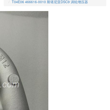
T04E06 466616-0010 斯堪尼亚DSC9 涡轮增压器